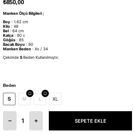
₺850,00
Manken Ölçü Bilgileri ;
Boy
: 1.62 cm
Kilo
: 48
Bel
: 64 cm
Kalça
: 90 c
Göğüs
: 85
Bacak Boyu
: 90
Manken Beden
: Xs / 34
Çekimde
S
Beden Kullanılmıştır.
Beden
S
M
L
XL