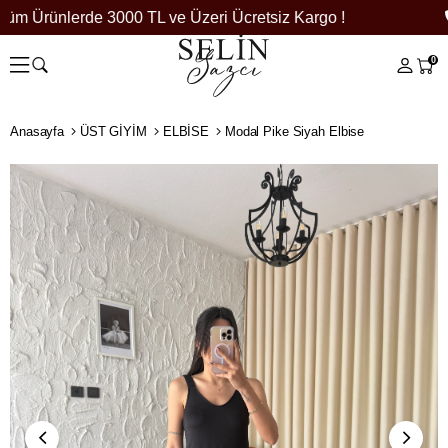
üm Ürünlerde 3000 TL ve Üzeri Ücretsiz Kargo !
0
Anasayfa
ÜST GİYİM
ELBİSE
Modal Pike Siyah Elbise