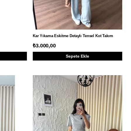
Kar Yıkama Eskitme Detaylı Tensel Kot Takım
₺3.000,00
Sepete Ekle