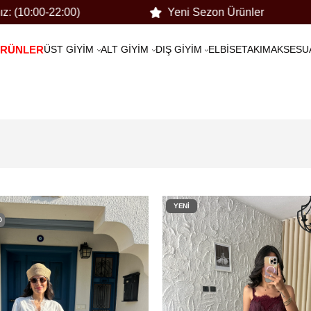
Yeni Sezon Ürünler
Tüm Ürünlerd
ÜRÜNLER
ÜST GİYİM
ALT GİYİM
DIŞ GİYİM
ELBİSE
TAKIM
AKSESU
YENI
ÜRÜN
O