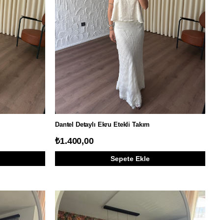
Dantel Detaylı Ekru Etekli Takım
₺1.400,00
Sepete Ekle