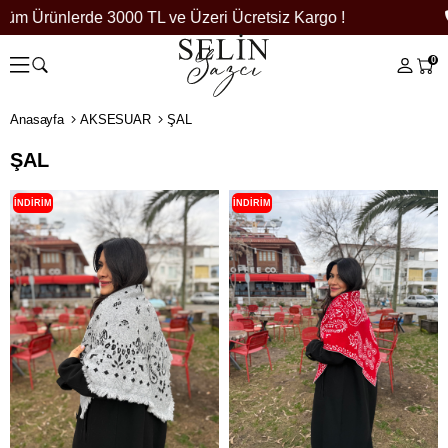
üm Ürünlerde 3000 TL ve Üzeri Ücretsiz Kargo !
0
Anasayfa
AKSESUAR
ŞAL
ŞAL
İNDIRIM
İNDIRIM