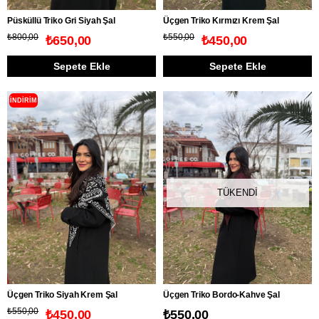
Püsküllü Triko Gri Siyah Şal
Üçgen Triko Kırmızı Krem Şal
₺800,00
₺550,00
₺650,00
₺450,00
Sepete Ekle
Sepete Ekle
İNDIRIM
TÜKENDI
Üçgen Triko Siyah Krem Şal
Üçgen Triko Bordo-Kahve Şal
₺550,00
₺450,00
₺550,00