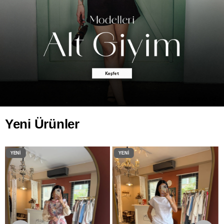
Kategoriye Git
Yeni Ürünler
YENI
YENI
ÜRÜN
ÜRÜN